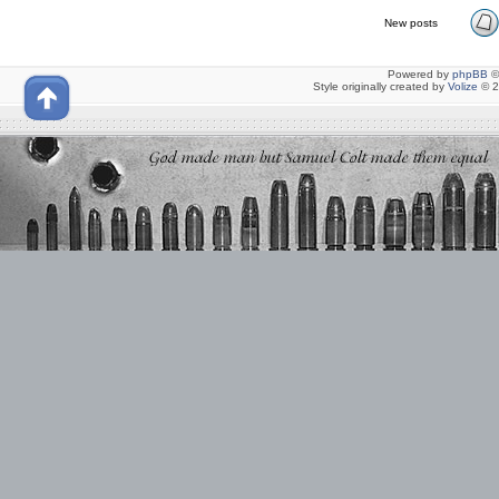
New posts
Powered by
phpBB
©
Style originally created by
Volize
© 2