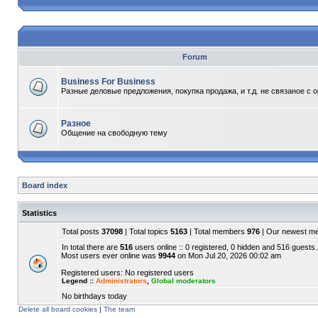
Forum
Business For Business
Разные деловые предложения, покупка продажа, и т.д. не связаное с 
Разное
Общение на свободную тему
Board index
Statistics
Total posts
37098
| Total topics
5163
| Total members
976
| Our newest 
In total there are
516
users online :: 0 registered, 0 hidden and 516 guests.
Most users ever online was
9944
on Mon Jul 20, 2026 00:02 am
Registered users: No registered users
Legend ::
Administrators
,
Global moderators
No birthdays today
Delete all board cookies
|
The team