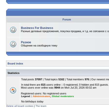
Forum
Business For Business
Разные деловые предложения, покупка продажа, и т.д. не связаное с 
Разное
Общение на свободную тему
Board index
Statistics
Total posts
37097
| Total topics
5162
| Total members
976
| Our newest 
In total there are
815
users online :: 0 registered, 0 hidden and 815 guests.
Most users ever online was
9944
on Mon Jul 20, 2026 00:02 am
Registered users: No registered users
Legend ::
Administrators
,
Global moderators
No birthdays today
Delete all board cookies
|
The team