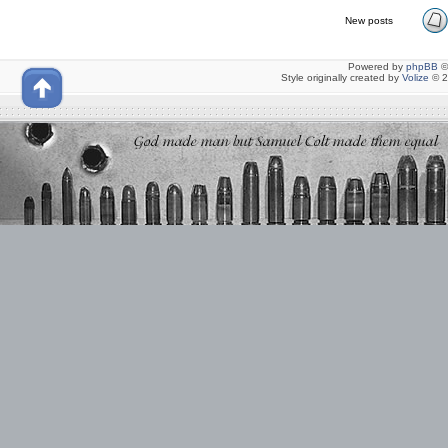
New posts
Powered by
phpBB
©
Style originally created by
Volize
© 2