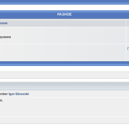
РАЗНОЕ
orum
оружием
П
member
Igor Dinovski
ts.