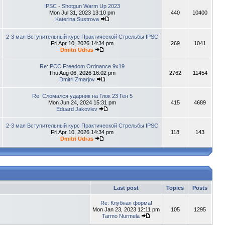
IPSC - Shotgun Warm Up 2023
Mon Jul 31, 2023 13:10 pm
440
10400
Katerina Sustrova
2-3 мая Вступительный курс Практической Стрельбы IPSC
Fri Apr 10, 2026 14:34 pm
269
1041
Dmitri Udras
Re: PCC Freedom Ordnance 9x19
Thu Aug 06, 2026 16:02 pm
2762
11454
Dmitri Zmarjov
Re: Сломался ударник на Глок 23 Ген 5
Mon Jun 24, 2024 15:31 pm
415
4689
Eduard Jakovlev
2-3 мая Вступительный курс Практической Стрельбы IPSC
Fri Apr 10, 2026 14:34 pm
118
143
Dmitri Udras
Last post
Topics
Posts
Re: Клубная форма!
Mon Jan 23, 2023 12:11 pm
105
1295
Tarmo Nurmela