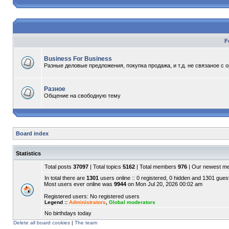
F
Business For Business
Разные деловые предложения, покупка продажа, и т.д. не связаное с 
Разное
Общение на свободную тему
Board index
Statistics
Total posts
37097
| Total topics
5162
| Total members
976
| Our newest 
In total there are
1301
users online :: 0 registered, 0 hidden and 1301 gues
Most users ever online was
9944
on Mon Jul 20, 2026 00:02 am
Registered users: No registered users
Legend ::
Administrators
,
Global moderators
No birthdays today
Delete all board cookies
|
The team