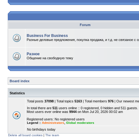
Forum
Business For Business
Разные деловые предложения, покупка продажа, и т.д. не связаное с 
Разное
Общение на свободную тему
Board index
Statistics
Total posts
37098
| Total topics
5163
| Total members
976
| Our newest 
In total there are
511
users online :: 0 registered, 0 hidden and 511 guests.
Most users ever online was
9944
on Mon Jul 20, 2026 00:02 am
Registered users: No registered users
Legend ::
Administrators
,
Global moderators
No birthdays today
Delete all board cookies
|
The team