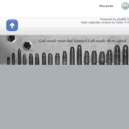
New posts
Powered by
phpBB
©
Style originally created by
Volize
© 2