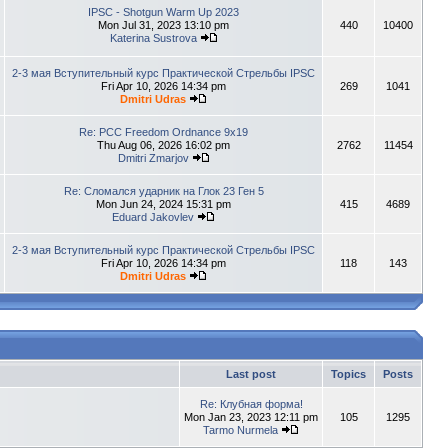
IPSC - Shotgun Warm Up 2023
Mon Jul 31, 2023 13:10 pm
440
10400
Katerina Sustrova
2-3 мая Вступительный курс Практической Стрельбы IPSC
Fri Apr 10, 2026 14:34 pm
269
1041
Dmitri Udras
Re: PCC Freedom Ordnance 9x19
Thu Aug 06, 2026 16:02 pm
2762
11454
Dmitri Zmarjov
Re: Сломался ударник на Глок 23 Ген 5
Mon Jun 24, 2024 15:31 pm
415
4689
Eduard Jakovlev
2-3 мая Вступительный курс Практической Стрельбы IPSC
Fri Apr 10, 2026 14:34 pm
118
143
Dmitri Udras
Last post
Topics
Posts
Re: Клубная форма!
Mon Jan 23, 2023 12:11 pm
105
1295
Tarmo Nurmela