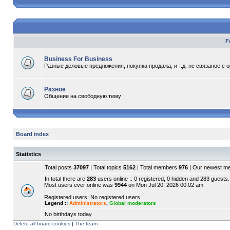
F
Business For Business
Разные деловые предложения, покупка продажа, и т.д. не связаное с 
Разное
Общение на свободную тему
Board index
Statistics
Total posts
37097
| Total topics
5162
| Total members
976
| Our newest 
In total there are
283
users online :: 0 registered, 0 hidden and 283 guests.
Most users ever online was
9944
on Mon Jul 20, 2026 00:02 am
Registered users: No registered users
Legend ::
Administrators
,
Global moderators
No birthdays today
Delete all board cookies
|
The team