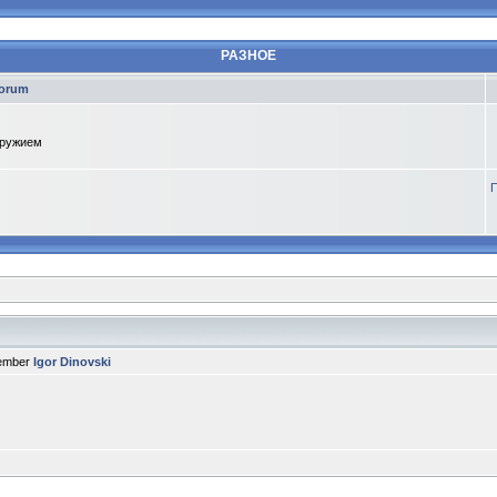
РАЗНОЕ
orum
оружием
П
member
Igor Dinovski