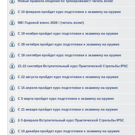
Новые правила общения по тренировкам!!! читать всем!
С 10 февраля пройдет курс подготовки к экзамену на оружие
NB! Годовой взнос 2026 ! (читать всем!)
С 18 ноября пройдет курс подготовки к экзамену на оружие
С 28 октября пройдет курс подготовки к экзамену на оружие
С 18 сентября пройдет курс подготовки к экзамену на оружие
21-22 сентября Вступительный курс Практической Стрельбы IPSC
С 22 августа пройдет курс подготовки к экзамену на оружие
С 15 апреля пройдет курс подготовки к экзамену на оружие
С 5 марта пройдет курс подготовки к экзамену на оружие
С 21 января пройдет курс подготовки к экзамену на оружие
2-3 февраля Вступительный курс Практической Стрельбы IPSC
С 10 декабря пройдет курс подготовки к экзамену на оружие