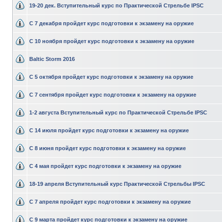
19-20 дек. Вступительный курс по Практической Стрельбе IPSC
С 7 декабря пройдет курс подготовки к экзамену на оружие
С 10 ноября пройдет курс подготовки к экзамену на оружие
Baltic Storm 2016
С 5 октября пройдет курс подготовки к экзамену на оружие
С 7 сентября пройдет курс подготовки к экзамену на оружие
1-2 августа Вступительный курс по Практической Стрельбе IPSC
С 14 июля пройдет курс подготовки к экзамену на оружие
С 8 июня пройдет курс подготовки к экзамену на оружие
С 4 мая пройдет курс подготовки к экзамену на оружие
18-19 апреля Вступительный курс Практической Стрельбы IPSC
С 7 апреля пройдет курс подготовки к экзамену на оружие
С 9 марта пройдет курс подготовки к экзамену на оружие