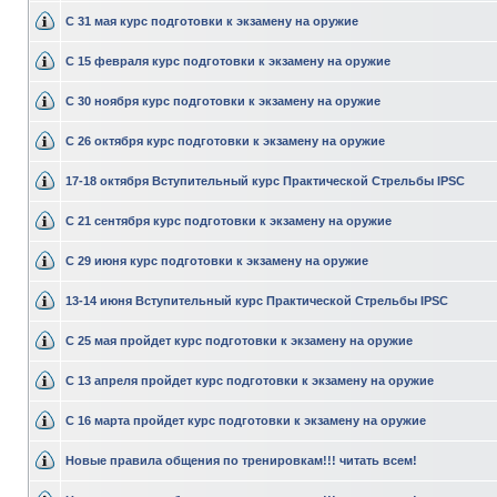
С 31 мая курс подготовки к экзамену на оружие
С 15 февраля курс подготовки к экзамену на оружие
С 30 ноября курс подготовки к экзамену на оружие
С 26 октября курс подготовки к экзамену на оружие
17-18 октября Вступительный курс Практической Стрельбы IPSC
С 21 сентября курс подготовки к экзамену на оружие
С 29 июня курс подготовки к экзамену на оружие
13-14 июня Вступительный курс Практической Стрельбы IPSC
С 25 мая пройдет курс подготовки к экзамену на оружие
С 13 апреля пройдет курс подготовки к экзамену на оружие
С 16 марта пройдет курс подготовки к экзамену на оружие
Новые правила общения по тренировкам!!! читать всем!