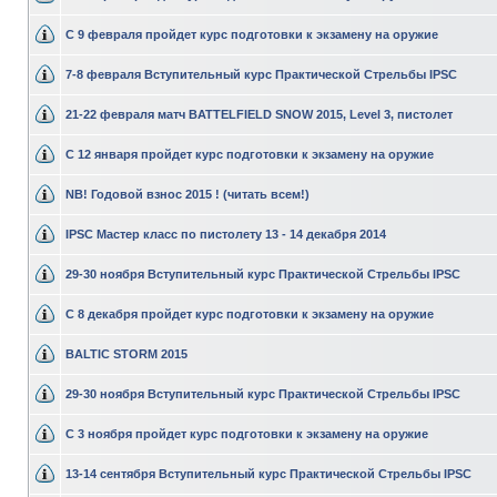
С 9 февраля пройдет курс подготовки к экзамену на оружие
7-8 февраля Вступительный курс Практической Стрельбы IPSC
21-22 февраля матч BATTELFIELD SNOW 2015, Level 3, пистолет
С 12 января пройдет курс подготовки к экзамену на оружие
NB! Годовой взнос 2015 ! (читать всем!)
IPSC Мастер класс по пистолету 13 - 14 декабря 2014
29-30 ноября Вступительный курс Практической Стрельбы IPSC
С 8 декабря пройдет курс подготовки к экзамену на оружие
BALTIC STORM 2015
29-30 ноября Вступительный курс Практической Стрельбы IPSC
С 3 ноября пройдет курс подготовки к экзамену на оружие
13-14 сентября Вступительный курс Практической Стрельбы IPSC