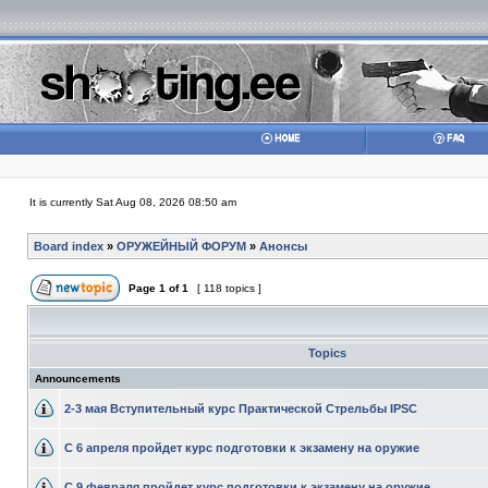
It is currently Sat Aug 08, 2026 08:50 am
Board index
»
ОРУЖЕЙНЫЙ ФОРУМ
»
Анонсы
Page
1
of
1
[ 118 topics ]
Topics
Announcements
2-3 мая Вступительный курс Практической Стрельбы IPSC
С 6 апреля пройдет курс подготовки к экзамену на оружие
С 9 февраля пройдет курс подготовки к экзамену на оружие