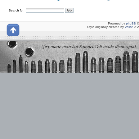
Search for:
Powered by
phpBB
©
Style originally created by
Volize
© 2