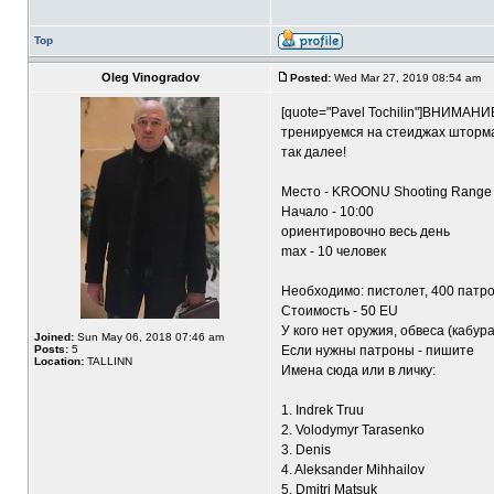
Top
Oleg Vinogradov
Posted:
Wed Mar 27, 2019 08:54 am
[quote="Pavel Tochilin"]ВНИМАНИ
тренируемся на стеиджах шторма.
так далее!
Место - KROONU Shooting Range
Начало - 10:00
ориентировочно весь день
max - 10 человек
Необходимо: пистолет, 400 патрон
Стоимость - 50 EU
У кого нет оружия, обвеса (кабура
Joined:
Sun May 06, 2018 07:46 am
Posts:
5
Если нужны патроны - пишите
Location:
TALLINN
Имена сюда или в личку:
1. Indrek Truu
2. Volodymyr Tarasenko
3. Denis
4. Aleksander Mihhailov
5. Dmitri Matsuk