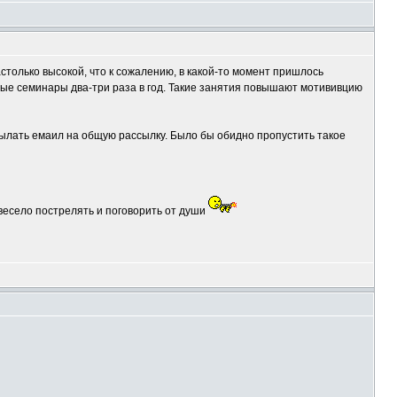
только высокой, что к сожалению, в какой-то момент пришлось
бные семинары два-три раза в год. Такие занятия повышают мотививцию
сылать емаил на общую рассылку. Было бы обидно пропустить такое
 весело пострелять и поговорить от души