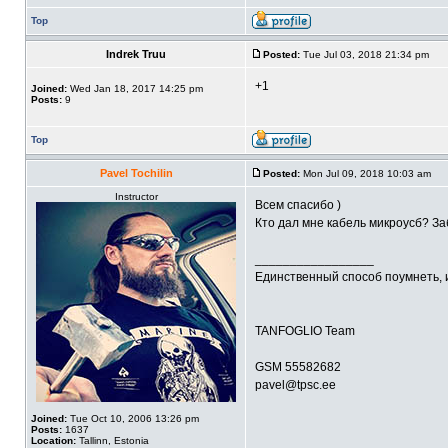
Top
Indrek Truu
Posted:
Tue Jul 03, 2018 21:34 pm
+1
Joined:
Wed Jan 18, 2017 14:25 pm
Posts:
9
Top
Pavel Tochilin
Posted:
Mon Jul 09, 2018 10:03 am
Instructor
Всем спасибо )
Кто дал мне кабель микроусб? За
_________________
Единственный способ поумнеть, 
TANFOGLIO Team
GSM 55582682
pavel@tpsc.ee
Joined:
Tue Oct 10, 2006 13:26 pm
Posts:
1637
Location:
Tallinn, Estonia