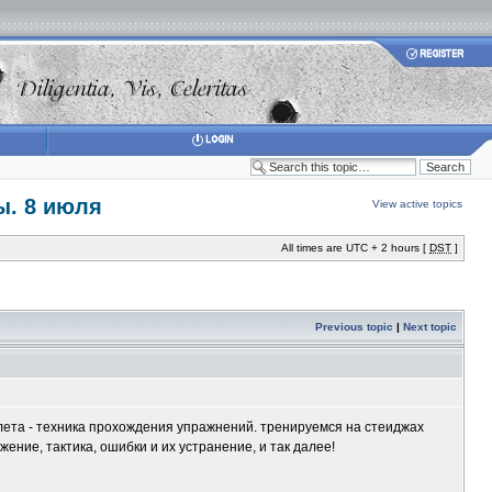
ы. 8 июля
View active topics
All times are UTC + 2 hours [
DST
]
Previous topic
|
Next topic
лета - техника прохождения упражнений. тренируемся на стеиджах
ние, тактика, ошибки и их устранение, и так далее!