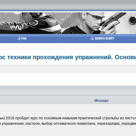
рс техники прохождения упражнений. Основ
Message
ье) 2018 пройдет курс по основным навыкам практической стрельбы из писто
к упражнению, настрои, выбор оптималного геимплана, перезарядка, передвиже