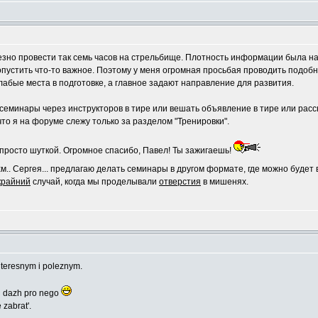
зно провести так семь часов на стрельбище. Плотность информации была нас
ропустить что-то важное. Поэтому у меня огромная просьбая проводить подо
абые места в подготовке, а главное задают направление для развития.
семинары через инструкторов в тире или вешать объявление в тире или рас
что я на форуме слежу только за разделом "Тренировки".
просто шуткой. Огромное спасибо, Павел! Ты зажигаешь!
м.. Сергея... предлагаю делать семинары в другом формате, где можно будет
крайний
случай, когда мы проделывали
отверстия
в мишенях.
interesnym i poleznym.
byl dazh pro nego
 zabrat'.