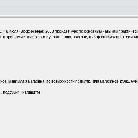
Е!!!! 8 июля (Воскресенье) 2018 пройдет курс по основным навыкам практиче
 в программе подготовка к упражнению, настрои, выбор оптималного геимпла
ов, минимум 3 магазина, по возможности подсумки для магазинов, ручку, бума
 , подсумки ) напишите.