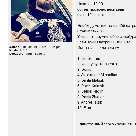
Начало - 10:00
ориентировочно весь день
max - 10 человек
Необходимо: пистолет, 400 патрон
Стоимость - 50 EU
У кого нет оружия, обвеса (кабура
Если нужны патроны - пишите
Joined:
Tue Oct 10, 2006 13:26 pm
Имена сюда или в личку:
Posts:
1637
Location:
Tallinn, Estonia
1. Indrek Truu
2. Volodymyr Tarasenko
3. Denis
4. Aleksander Mihhailov
5. Dmitri Matsuk
6. Pavel Kalatski
7. Sergei Nikitin
8. Denis Zhadan
9. Andrei Tsizik
10. Free
_________________
Единственный способ поумнеть, 