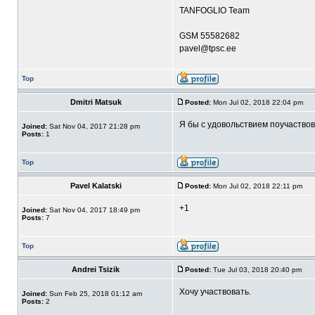
TANFOGLIO Team
GSM 55582682
pavel@tpsc.ee
Top
Dmitri Matsuk
Posted:
Mon Jul 02, 2018 22:04 pm
Я бы с удовольствием поучаствов
Joined:
Sat Nov 04, 2017 21:28 pm
Posts:
1
Top
Pavel Kalatski
Posted:
Mon Jul 02, 2018 22:11 pm
+1
Joined:
Sat Nov 04, 2017 18:49 pm
Posts:
7
Top
Andrei Tsizik
Posted:
Tue Jul 03, 2018 20:40 pm
Хочу участвовать.
Joined:
Sun Feb 25, 2018 01:12 am
Posts:
2