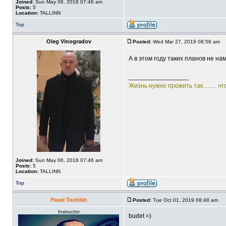
Joined:
Sun May 06, 2018 07:46 am
Posts:
5
Location:
TALLINN
Top
Oleg Vinogradov
Posted:
Wed Mar 27, 2019 08:58 am
А в этом году таких планов не на
_________________
Жизнь нужно прожить так......... ч
Joined:
Sun May 06, 2018 07:46 am
Posts:
5
Location:
TALLINN
Top
Pavel Tochilin
Posted:
Tue Oct 01, 2019 08:48 am
Instructor
budet =)