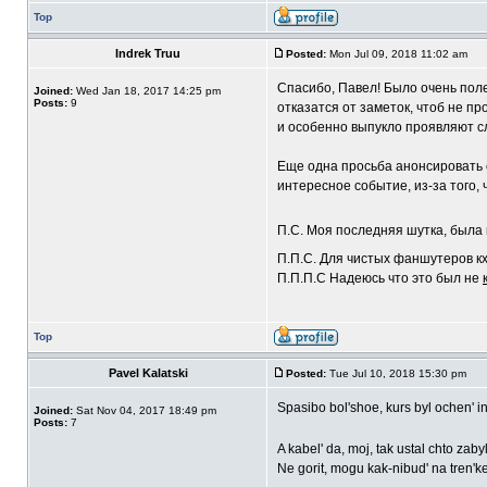
Top
Indrek Truu
Posted:
Mon Jul 09, 2018 11:02 am
Спасибо, Павел! Было очень поле
Joined:
Wed Jan 18, 2017 14:25 pm
Posts:
9
отказатся от заметок, чтоб не п
и особенно выпукло проявляют сл
Еще одна просьба анонсировать 
интересное событие, из-за того, 
П.С. Моя последняя шутка, была 
П.П.С. Для чистых фаншутеров кх
П.П.П.С Надеюсь что это был не
Top
Pavel Kalatski
Posted:
Tue Jul 10, 2018 15:30 pm
Spasibo bol'shoe, kurs byl ochen' 
Joined:
Sat Nov 04, 2017 18:49 pm
Posts:
7
A kabel' da, moj, tak ustal chto za
Ne gorit, mogu kak-nibud' na tren'ke