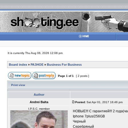
It is currently Thu Aug 06, 2026 12:08 pm
Board index
»
РАЗНОЕ
»
Business For Business
Page
1
of
1
[ 2 posts ]
Print view
Author
Andrei Balta
Posted:
Sat Apr 01, 2017 16:46 pm
I.P.S.C. member
НОВЫЕ!!! С гарантией!!! 2 года(ч
Iphone 7plus/256GB
Черный
Серебряный