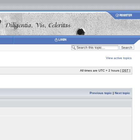
View active topics
All times are UTC + 2 hours [
DST
]
Previous topic
|
Next topic