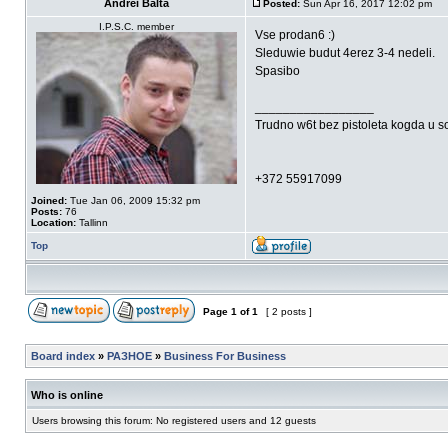
Andrei Balta
Posted:
Sun Apr 16, 2017 12:02 pm
I.P.S.C. member
Vse prodan6 :)
Sleduwie budut 4erez 3-4 nedeli.
Spasibo
_________________
Trudno w6t bez pistoleta kogda u s
+372 55917099
Joined:
Tue Jan 06, 2009 15:32 pm
Posts:
76
Location:
Tallinn
Top
Page
1
of
1
[ 2 posts ]
Board index
»
РАЗНОЕ
»
Business For Business
Who is online
Users browsing this forum: No registered users and 12 guests