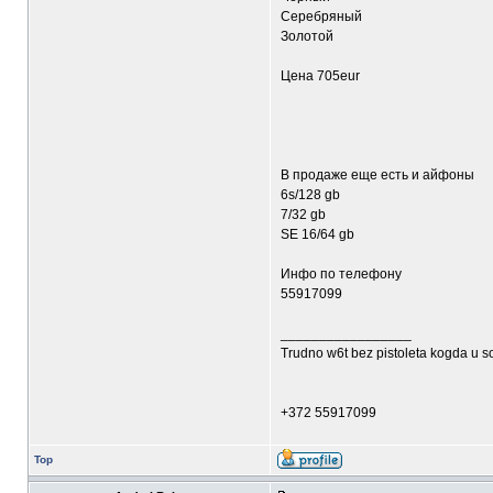
Серебряный
Золотой
Цена 705eur
В продаже еще есть и айфоны
6s/128 gb
7/32 gb
SE 16/64 gb
Инфо по телефону
55917099
_________________
Trudno w6t bez pistoleta kogda u s
+372 55917099
Top