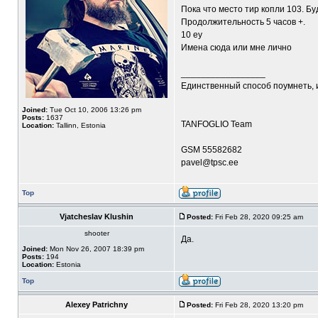
Пока что место тир копли 103. Б
Продолжительность 5 часов +.
10 еу
Имена сюда или мне лично
_________________
Единственный способ поумнеть, 
Joined:
Tue Oct 10, 2006 13:26 pm
Posts:
1637
TANFOGLIO Team
Location:
Tallinn, Estonia
GSM 55582682
pavel@tpsc.ee
Top
Vjatcheslav Klushin
Posted:
Fri Feb 28, 2020 09:25 am
shooter
Да.
Joined:
Mon Nov 26, 2007 18:39 pm
Posts:
194
Location:
Estonia
Top
Alexey Patrichny
Posted:
Fri Feb 28, 2020 13:20 pm