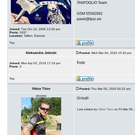
TANFOGLIO Team
GSM 55582682
pavel@tpsc.ee
Joined:
Tue Oct 10, 2006 13:26 pm
Posts:
1637
Location:
Tallinn, Estonia
Top
Aleksandra Jeletski
Posted:
Wed Mar 04, 2020 15:34 pm
Буду.
Joined:
Mon Apr 02, 2018 17:19 pm
Posts:
3
Top
Viktor Titov
Posted:
Thu Mar 05, 2020 00:23 am
shooter
Отбой!
Last edited by
Viktor Titov
on Fri Mar 06, 