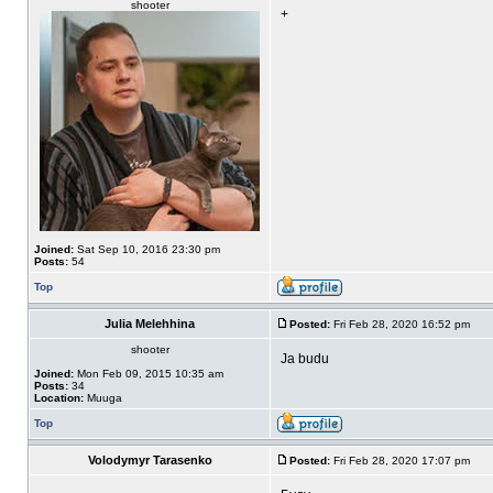
shooter
+
Joined:
Sat Sep 10, 2016 23:30 pm
Posts:
54
Top
Julia Melehhina
Posted:
Fri Feb 28, 2020 16:52 pm
shooter
Ja budu
Joined:
Mon Feb 09, 2015 10:35 am
Posts:
34
Location:
Muuga
Top
Volodymyr Tarasenko
Posted:
Fri Feb 28, 2020 17:07 pm