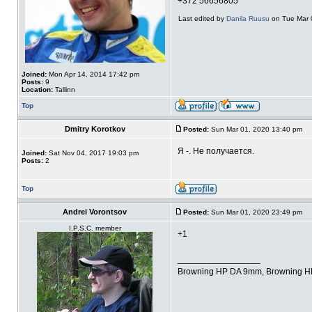
+372 56656805
Last edited by
Danila Ruusu
on Tue Mar 0
Joined:
Mon Apr 14, 2014 17:42 pm
Posts:
9
Location:
Tallinn
Top
Dmitry Korotkov
Posted:
Sun Mar 01, 2020 13:40 pm
Я -. Не получается.
Joined:
Sat Nov 04, 2017 19:03 pm
Posts:
2
Top
Andrei Vorontsov
Posted:
Sun Mar 01, 2020 23:49 pm
I.P.S.C. member
+1
_________________
Browning HP DA 9mm, Browning 