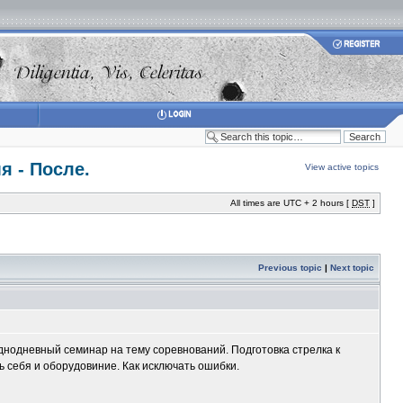
я - После.
View active topics
All times are UTC + 2 hours [
DST
]
Previous topic
|
Next topic
однодневный семинар на тему соревнований. Подготовка стрелка к
ь себя и оборудовиние. Как исключать ошибки.