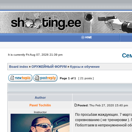
Сем
It is currently Fri Aug 07, 2026 21:39 pm
Board index
»
ОРУЖЕЙНЫЙ ФОРУМ
»
Курсы и обучение
Page
1
of
1
[ 21 posts ]
Author
Pavel Tochilin
Posted:
Thu Feb 27, 2020 15:40 pm
Instructor
По просьбам жаждующих. 7 март
соревнованию ( не тренировки ).
Поболтаем в непренужненной обс