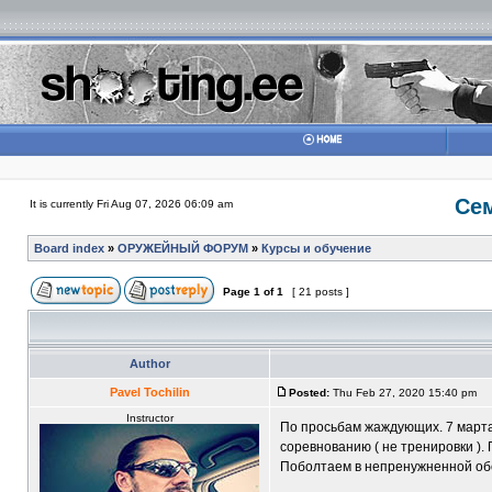
Сем
It is currently Fri Aug 07, 2026 06:09 am
Board index
»
ОРУЖЕЙНЫЙ ФОРУМ
»
Курсы и обучение
Page
1
of
1
[ 21 posts ]
Author
Pavel Tochilin
Posted:
Thu Feb 27, 2020 15:40 pm
Instructor
По просьбам жаждующих. 7 март
соревнованию ( не тренировки ).
Поболтаем в непренужненной обс