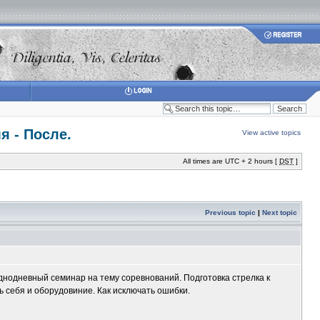
я - После.
View active topics
All times are UTC + 2 hours [
DST
]
Previous topic
|
Next topic
однодневный семинар на тему соревнований. Подготовка стрелка к
ь себя и оборудовиние. Как исключать ошибки.