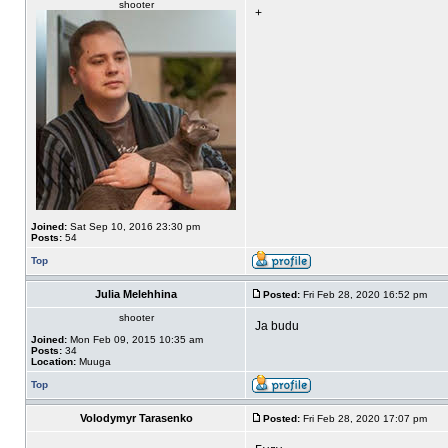
shooter
+
Joined:
Sat Sep 10, 2016 23:30 pm
Posts:
54
Top
Julia Melehhina
Posted:
Fri Feb 28, 2020 16:52 pm
shooter
Ja budu
Joined:
Mon Feb 09, 2015 10:35 am
Posts:
34
Location:
Muuga
Top
Volodymyr Tarasenko
Posted:
Fri Feb 28, 2020 17:07 pm