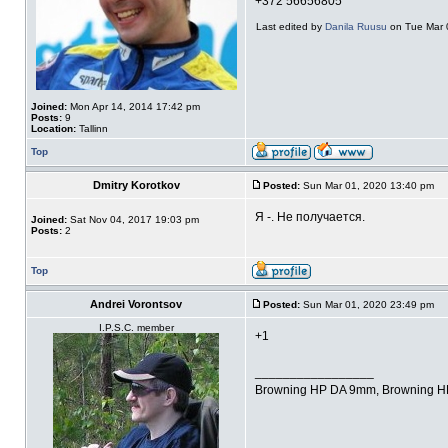
+372 56656805
Last edited by
Danila Ruusu
on Tue Mar 0
Joined:
Mon Apr 14, 2014 17:42 pm
Posts:
9
Location:
Tallinn
Top
Dmitry Korotkov
Posted:
Sun Mar 01, 2020 13:40 pm
Я -. Не получается.
Joined:
Sat Nov 04, 2017 19:03 pm
Posts:
2
Top
Andrei Vorontsov
Posted:
Sun Mar 01, 2020 23:49 pm
I.P.S.C. member
+1
_________________
Browning HP DA 9mm, Browning 