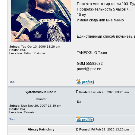
Пока что место тир копли 103. Б
Продолжительность 5 часов +.
10 еу
Имена сюда или мне лично
_________________
Единственный способ поумнеть, 
Joined:
Tue Oct 10, 2006 13:26 pm
Posts:
1637
TANFOGLIO Team
Location:
Tallinn, Estonia
GSM 55582682
pavel@tpsc.ee
Top
Vjatcheslav Klushin
Posted:
Fri Feb 28, 2020 09:25 am
shooter
Да.
Joined:
Mon Nov 26, 2007 18:39 pm
Posts:
194
Location:
Estonia
Top
Alexey Patrichny
Posted:
Fri Feb 28, 2020 13:20 pm