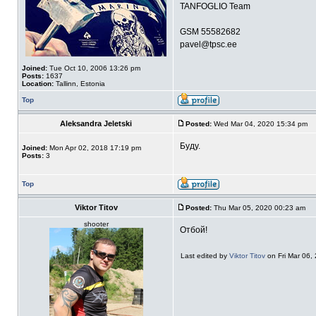
TANFOGLIO Team
GSM 55582682
pavel@tpsc.ee
Joined:
Tue Oct 10, 2006 13:26 pm
Posts:
1637
Location:
Tallinn, Estonia
Top
Aleksandra Jeletski
Posted:
Wed Mar 04, 2020 15:34 pm
Буду.
Joined:
Mon Apr 02, 2018 17:19 pm
Posts:
3
Top
Viktor Titov
Posted:
Thu Mar 05, 2020 00:23 am
shooter
Отбой!
Last edited by
Viktor Titov
on Fri Mar 06, 